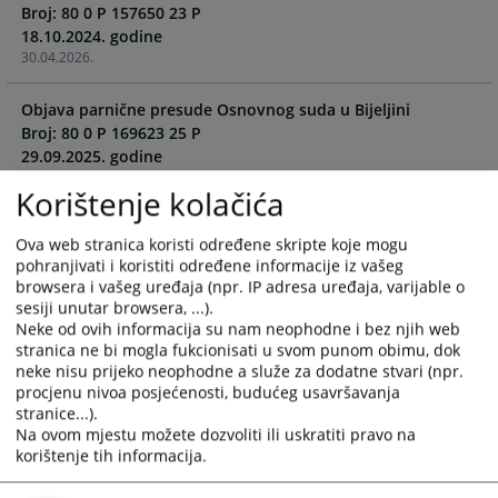
Broj: 80 0 P 157650 23 P
and
and
18.10.2024. godine
select
select
30.04.2026.
a
a
date.
date.
Objava parnične presude Osnovnog suda u Bijeljini
Press
Press
Broj: 80 0 P 169623 25 P
the
the
29.09.2025. godine
question
question
30.04.2026.
mark
mark
Korištenje kolačića
key
key
Objava parnične presude Osnovnog suda u Bijeljini
to
to
Ova web stranica koristi određene skripte koje mogu
Broj: 80 0 Mal 166336 24 Mal
get
get
pohranjivati i koristiti određene informacije iz vašeg
browsera i vašeg uređaja (npr. IP adresa uređaja, varijable o
the
the
30.04.2026.
sesiji unutar browsera, ...).
keyboard
keyboard
Neke od ovih informacija su nam neophodne i bez njih web
shortcuts
shortcuts
Objava parnične presude Osnovnog suda u Bijeljini
stranica ne bi mogla fukcionisati u svom punom obimu, dok
for
for
neke nisu prijeko neophodne a služe za dodatne stvari (npr.
Broj: 80 0 Rs 169643 25 Rs
changing
changing
procjenu nivoa posjećenosti, budućeg usavršavanja
14.08.2025. godine
dates.
dates.
stranice...).
30.04.2026.
Na ovom mjestu možete dozvoliti ili uskratiti pravo na
korištenje tih informacija.
Objava parnične presude Osnovnog suda u Bijeljini
Broj: 80 0 Rs 159526 24 Rs