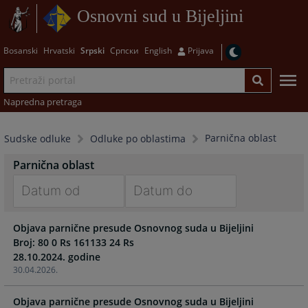
Osnovni sud u Bijeljini
Bosanski
Hrvatski
Srpski
Српски
English
Prijava
Napredna pretraga
Parnična oblast
Sudske odluke
Odluke po oblastima
Parnična oblast
Navigate
Navigate
Objava parnične presude Osnovnog suda u Bijeljini
forward
forward
Broj: 80 0 Rs 161133 24 Rs
to
to
28.10.2024. godine
interact
interact
30.04.2026.
with
with
the
the
Objava parnične presude Osnovnog suda u Bijeljini
calendar
calendar