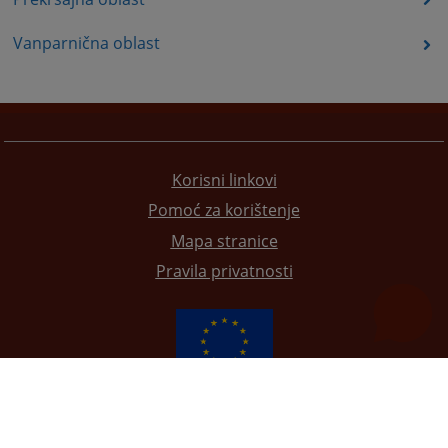
Vanparnična oblast
Korisni linkovi
Pomoć za korištenje
Mapa stranice
Pravila privatnosti
Redizajn web stranice je finansirala Evropska unija. Za njen sadržaj isključivo je odgovorno
Visoko sudsko i tužilačko vijeće BiH i ona ne odražava nužno stavove Evropske unije.