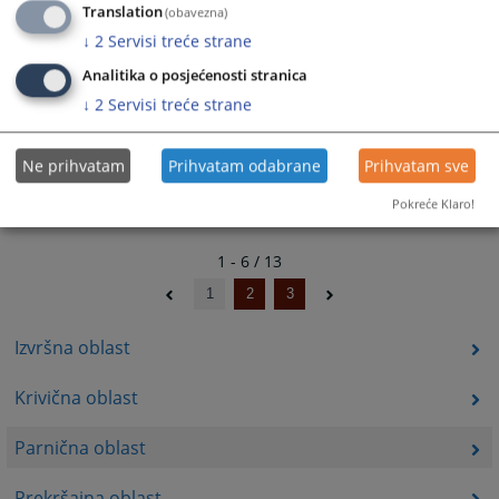
Translation
(obavezna)
27.09.2024. godine
30.04.2026.
↓
2
Servisi treće strane
Analitika o posjećenosti stranica
↓
2
Servisi treće strane
Ne prihvatam
Prihvatam odabrane
Prihvatam sve
Pokreće Klaro!
1 - 6 / 13
1
2
3
Izvršna oblast
Krivična oblast
Parnična oblast
Prekršajna oblast