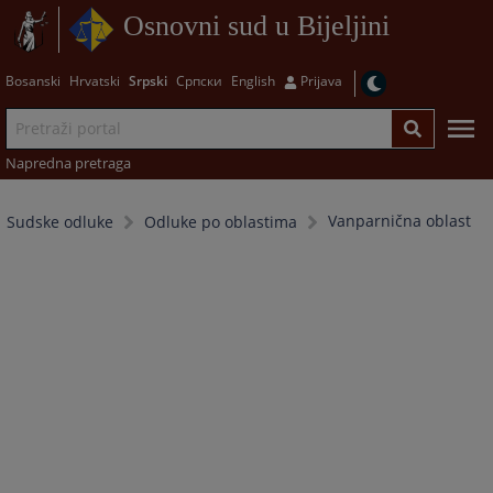
Osnovni sud u Bijeljini
Bosanski
Hrvatski
Srpski
Српски
English
Prijava
Napredna pretraga
Vanparnična oblast
Sudske odluke
Odluke po oblastima