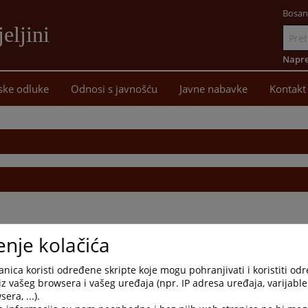
Bosan
eljini
Idi
na
Napre
sadržaj
ske odluke
Odnosi s javnošću
Javne nabavke
Kontakt
enje kolačića
nica koristi određene skripte koje mogu pohranjivati i koristiti od
iz vašeg browsera i vašeg uređaja (npr. IP adresa uređaja, varijable 
era, ...).