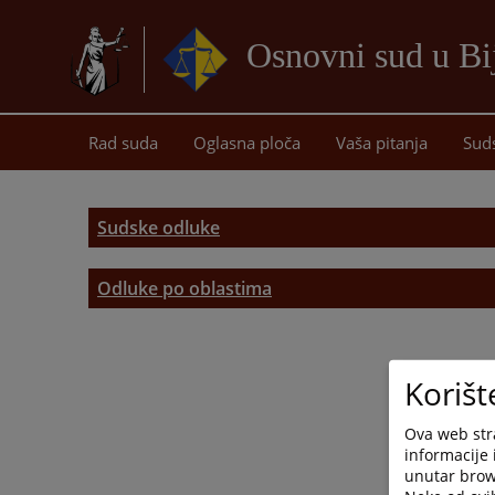
Osnovni sud u Bij
Rad suda
Oglasna ploča
Vaša pitanja
Sud
Sudske odluke
Odluke po oblastima
Parnična oblast
Vanparnična oblast
Korišt
Prekršajna oblast
Ova web stra
informacije 
Krivična oblast
unutar brows