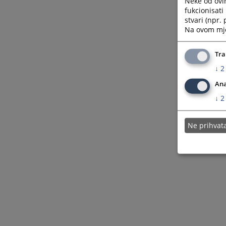
Neke od ovi
Izvršna oblast
fukcionisat
stvari (npr.
Na ovom mjes
Tra
↓
2
Ana
↓
2
Ne prihva