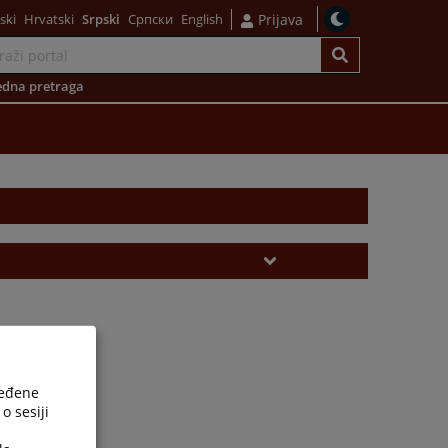
ski
Hrvatski
Srpski
Српски
English
Prijava
dna pretraga
ređene
o sesiji