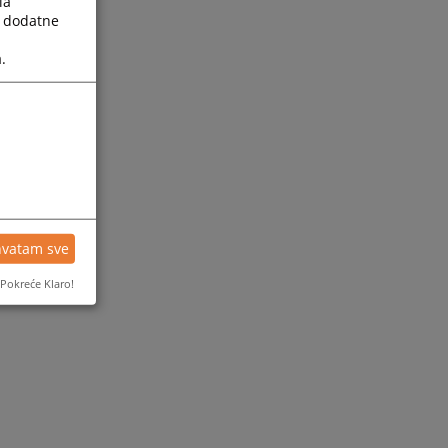
la
a dodatne
.
hvatam sve
Pokreće Klaro!