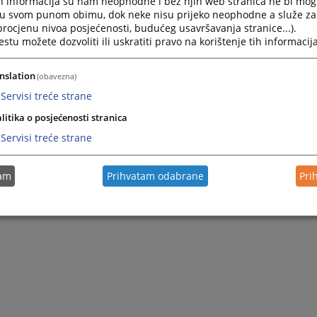
h informacija su nam neophodne i bez njih web stranica ne bi mog
i u svom punom obimu, dok neke nisu prijeko neophodne a služe z
 procjenu nivoa posjećenosti, budućeg usavršavanja stranice...).
tu možete dozvoliti ili uskratiti pravo na korištenje tih informacija
nslation
(obavezna)
Servisi treće strane
litika o posjećenosti stranica
Servisi treće strane
tam
Prihvatam odabrane
Pri