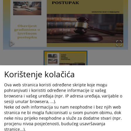
Korištenje kolačića
Ova web stranica koristi određene skripte koje mogu
У склопу пројекта „
Унапређење ефикасности
pohranjivati i koristiti određene informacije iz vašeg
судова и одговорности судија и тужилаца ИЦЕА ИИИ“
browsera i vašeg uređaja (npr. IP adresa uređaja, varijable o
који импелемтира Високо судско и тужилачко вијеће
sesiji unutar browsera, ...).
БиХ, уз подршку Владе Краљевине Шведске, Основни
Neke od ovih informacija su nam neophodne i bez njih web
суд у Бијељини предузима кораке ради повећања
stranica ne bi mogla fukcionisati u svom punom obimu, dok
ефикасности извршног поступка на начин што је
neke nisu prijeko neophodne a služe za dodatne stvari (npr.
израдио Водич кроз извршни поступак, Смјернице за
судске извршитеље у извршном поступку, као и
procjenu nivoa posjećenosti, budućeg usavršavanja
Смјернице за судије на извршном одјељењу за
stranice...).