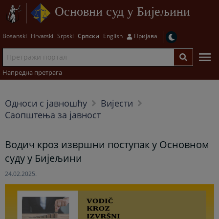
Основни суд у Бијељини
Bosanski
Hrvatski
Srpski
Српски
English
Пријава
Напредна претрага
Односи с јавношћу
Вијести
Саопштења за јавност
Водич кроз извршни поступак у Основном
суду у Бијељини
24.02.2025.