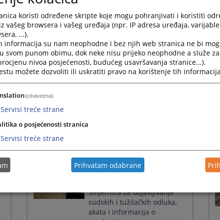
Press
Održan sastanak Panela za
nica koristi određene skripte koje mogu pohranjivati i koristiti od
the
ujednačavanje sudske prakse
iz vašeg browsera i vašeg uređaja (npr. IP adresa uređaja, varijable 
question
iz građanske oblasti
era, ...).
mark
h informacija su nam neophodne i bez njih web stranica ne bi mog
08.10.2025.
key
i u svom punom obimu, dok neke nisu prijeko neophodne a služe z
to
 procjenu nivoa posjećenosti, budućeg usavršavanja stranice...).
get
tu možete dozvoliti ili uskratiti pravo na korištenje tih informacija
the
za
Partnerska saradnja VSTV-a
keyboard
e
BiH i strukovnih udruženja
shortcuts
nslation
(obavezna)
for
28.04.2025.
Servisi treće strane
changing
dates.
litika o posjećenosti stranica
Servisi treće strane
tam
Prihvatam odabrane
Pri
Pravosuđe i mediji
razgovarali o provedbi
Smjernica za objavljivanje
sudskih i tužilačkih odluka,
akata i informacija o