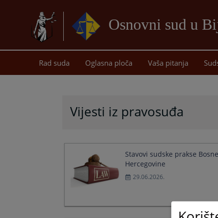
Osnovni sud u Bij
Rad suda
Oglasna ploča
Vaša pitanja
Sud
Vijesti iz pravosuđa
Stavovi sudske prakse Bosne
Hercegovine
29.06.2026.
Korišt