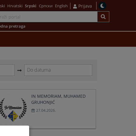
ski
Hrvatski
Srpski
Српски
English
Prijava
dna pretraga
Navigate
forward
to
interact
IN MEMORIAM, MUHAMED
with
GRUHONJIĆ
the
27.04.2026.
calendar
and
select
a
date.