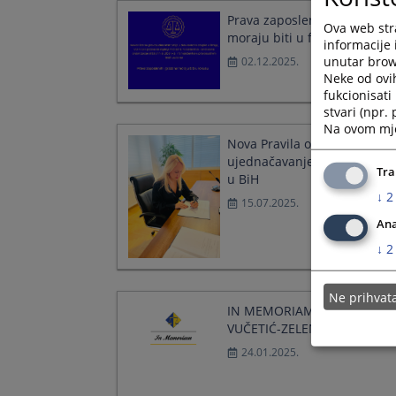
Prava zaposlenih i građana
Ova web stra
moraju biti u fokusu
informacije 
unutar brows
02.12.2025.
Neke od ovi
fukcionisat
stvari (npr.
Na ovom mjes
Nova Pravila o radu Panela 
ujednačavanje sudske praks
Tra
u BiH
↓
2
15.07.2025.
Ana
↓
2
Ne prihva
IN MEMORIAM, MARICA
VUČETIĆ-ZELENBABIĆ
24.01.2025.