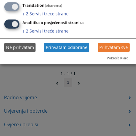
Translation
(obavezna)
↓
2
Servisi treće strane
Analitika o posjećenosti stranica
↓
2
Servisi treće strane
Ne prihvatam
Prihvatam odabrane
Prihvatam sve
Pokreće Klaro!
1 - 1 / 1
1
Radno vrijeme
Uvjerenja i potvrde
Ovjere i prepisi