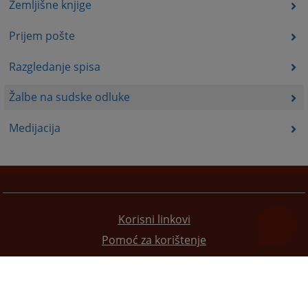
Zemljišne knjige
Prijem pošte
Razgledanje spisa
Žalbe na sudske odluke
Medijacija
Korisni linkovi
Pomoć za korištenje
Mapa stranice
Pravila privatnosti