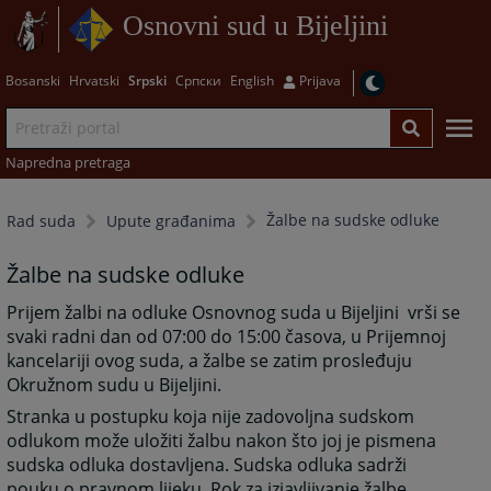
Osnovni sud u Bijeljini
Bosanski
Hrvatski
Srpski
Српски
English
Prijava
Napredna pretraga
Žalbe na sudske odluke
Rad suda
Upute građanima
Žalbe na sudske odluke
Prijem žalbi na odluke Osnovnog suda u Bijeljini vrši se
svaki radni dan od 07:00 do 15:00 časova, u Prijemnoj
kancelariji ovog suda, a žalbe se zatim prosleđuju
Okružnom sudu u Bijeljini.
Stranka u postupku koja nije zadovoljna sudskom
odlukom može uložiti žalbu nakon što joj je pismena
sudska odluka dostavljena. Sudska odluka sadrži
pouku o pravnom lijeku. Rok za izjavljivanje žalbe