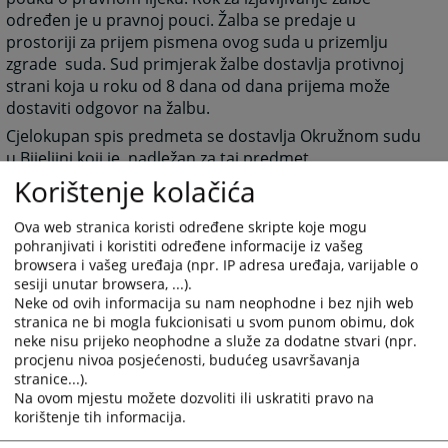
određen je u pravnoj pouci. Žalba se predaje u
prostoriji za prijem pismena ovog suda u prizemlju
zgrade suda. Sud primjerak žalbe dostavlja protivnoj
strani koja u roku od 8 dana od dana prijema može
dostaviti odgovor na žalbu.
Cjelokupan spis predmeta se dostavlja Okružnom sudu
u Bijeljini koji je nadležan za taj predmet.
Korištenje kolačića
Ova web stranica koristi određene skripte koje mogu
pohranjivati i koristiti određene informacije iz vašeg
2810
PREGLEDA
browsera i vašeg uređaja (npr. IP adresa uređaja, varijable o
sesiji unutar browsera, ...).
Neke od ovih informacija su nam neophodne i bez njih web
stranica ne bi mogla fukcionisati u svom punom obimu, dok
neke nisu prijeko neophodne a služe za dodatne stvari (npr.
procjenu nivoa posjećenosti, budućeg usavršavanja
stranice...).
Na ovom mjestu možete dozvoliti ili uskratiti pravo na
korištenje tih informacija.