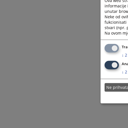
Ova web stra
informacije 
unutar brows
Neke od ovi
fukcionisat
stvari (npr.
Na ovom mjes
Tra
↓
2
Ana
↓
2
Ne prihva