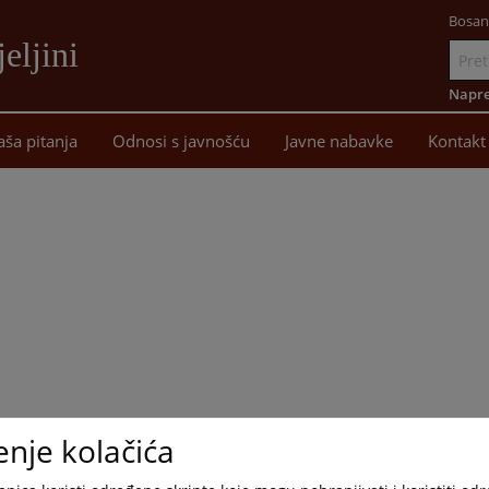
Bosan
eljini
Idi
na
Napre
sadržaj
aša pitanja
Odnosi s javnošću
Javne nabavke
Kontakt
enje kolačića