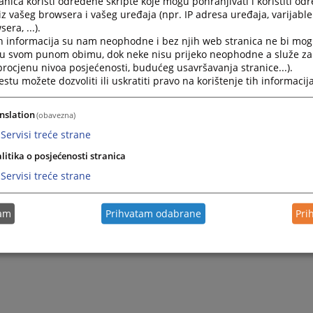
nica koristi određene skripte koje mogu pohranjivati i koristiti od
iz vašeg browsera i vašeg uređaja (npr. IP adresa uređaja, varijable 
era, ...).
h informacija su nam neophodne i bez njih web stranica ne bi mog
i u svom punom obimu, dok neke nisu prijeko neophodne a služe z
 procjenu nivoa posjećenosti, budućeg usavršavanja stranice...).
tu možete dozvoliti ili uskratiti pravo na korištenje tih informacija
nslation
(obavezna)
Servisi treće strane
Trenutno nema vijesti
litika o posjećenosti stranica
Servisi treće strane
tam
Prihvatam odabrane
Pri