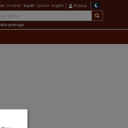
ski
Hrvatski
Srpski
Српски
English
Prijava
dna pretraga