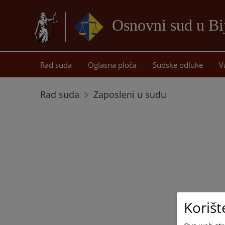
Osnovni sud u Bij
Rad suda
Oglasna ploča
Sudske odluke
V
Rad suda
Zaposleni u sudu
Korišt