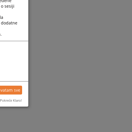
ređene
o sesiji
la
a dodatne
.
hvatam sve
Pokreće Klaro!