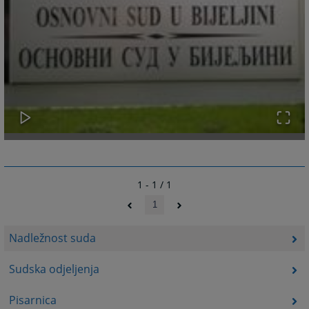
1 - 1 / 1
1
Nadležnost suda
Sudska odjeljenja
Pisarnica