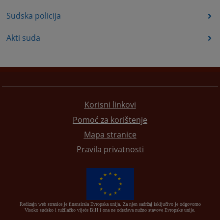
Sudska policija
Akti suda
Korisni linkovi
Pomoć za korištenje
Mapa stranice
Pravila privatnosti
Redizajn web stranice je finansirala Evropska unija. Za njen sadržaj isključivo je odgovorno
Visoko sudsko i tužilačko vijeće BiH i ona ne odražava nužno stavove Evropske unije.