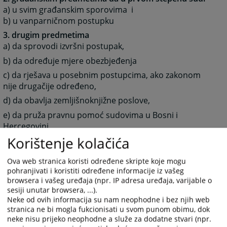
a) u svim građanskim sporovima i
b) u vanparničnom postupku
3. drugim predmetima
a) da sprovodi izvršni postupak,
b) da određuje mjere obezbjeđenja
c) da rješava u posebnim postupcima, ako zakonom
nije drugačije određeno,
d) da obavlja zemljišnoknjižne poslove,
e) da pruža pravnu pomoć sudovima u Bosni i
Hercegovini
Korištenje kolačića
f) da vrši poslove međunarodne pravne pomoći, ako
zakonom nije određeno da neke od tih poslova vrši
Ova web stranica koristi određene skripte koje mogu
Okružni sud,
pohranjivati i koristiti određene informacije iz vašeg
g) da vrši druge poslove određene zakonom.
browsera i vašeg uređaja (npr. IP adresa uređaja, varijable o
sesiji unutar browsera, ...).
Neke od ovih informacija su nam neophodne i bez njih web
Nadležnost, unutrašnje uređenje i rad suda regulisani
stranica ne bi mogla fukcionisati u svom punom obimu, dok
su Zakonom o sudovima Republike Srpske („Službeni
neke nisu prijeko neophodne a služe za dodatne stvari (npr.