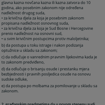
glavna kazna novčana kazna ili kazna zatvora do 10
godina, ako posebnim zakonom nije određena
nadležnost drugog suda,
• za krivična djela za koja je posebnim zakonom
propisana nadležnost osnovnog suda,
• za krivična djela za koja je Sud Bosne i Hercegovine
prenio nadležnost na osnovni sud,
• u svim krivičnim postupcima protiv maloljetnika;
b) da postupa u toku istrage i nakon podizanja
optužnice u skladu sa zakonom;
c) da odlučuje o vanrednim pravnim lijekovima kada je
to zakonom predviđeno,
d) da odlučuje o brisanju osude i prestanku mjera
bezbjednosti i pravnih posljedica osude na osnovu
sudske odluke,
e) da postupa po molbama za pomilovanje u skladu sa
zakonom.
2. građanskim predmetima da u prvom stepenu sudi