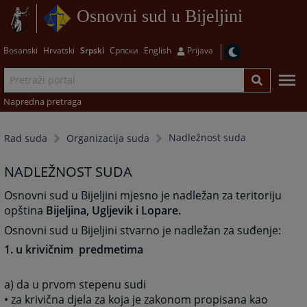
Osnovni sud u Bijeljini
Bosanski
Hrvatski
Srpski
Српски
English
Prijava
Napredna pretraga
Nadležnost suda
Rad suda
Organizacija suda
NADLEŽNOST SUDA
Osnovni sud u Bijeljini mjesno je nadležan za teritoriju
opština
Bijeljina, Ugljevik i Lopare.
Osnovni sud u Bijeljini stvarno je nadležan za suđenje:
1. u krivičnim predmetima
a) da u prvom stepenu sudi
• za krivična djela za koja je zakonom propisana kao