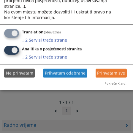
procjenu nivoa posjećenosti, budućeg usavršavanja
stranice...).
Na ovom mjestu možete dozvoliti ili uskratiti pravo na
korištenje tih informacija.
Translation
(obavezna)
↓
2
Servisi treće strane
Analitika o posjećenosti stranica
↓
2
Servisi treće strane
Ne prihvatam
Prihvatam odabrane
Prihvatam sve
Pokreće Klaro!
1 - 1 / 1
1
Radno vrijeme