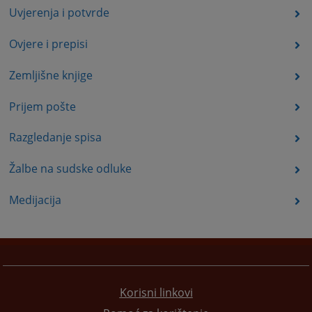
Uvjerenja i potvrde
Ovjere i prepisi
Zemljišne knjige
Prijem pošte
Razgledanje spisa
Žalbe na sudske odluke
Medijacija
Korisni linkovi