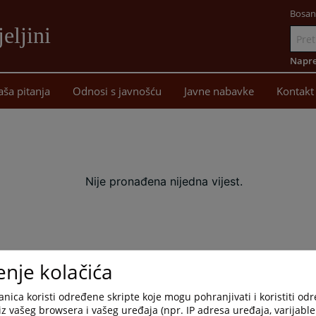
Bosan
eljini
Idi
na
Napre
sadržaj
aša pitanja
Odnosi s javnošću
Javne nabavke
Kontakt
Nije pronađena nijedna vijest.
enje kolačića
nica koristi određene skripte koje mogu pohranjivati i koristiti od
iz vašeg browsera i vašeg uređaja (npr. IP adresa uređaja, varijable 