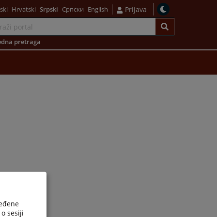
ski
Hrvatski
Srpski
Српски
English
Prijava
dna pretraga
ređene
o sesiji