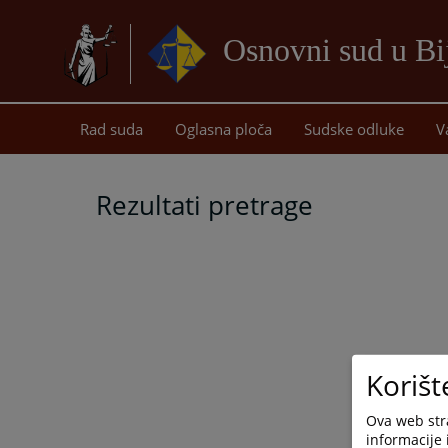
Osnovni sud u Bij
Rad suda
Oglasna ploča
Sudske odluke
V
Rezultati pretrage
Korišt
Ova web stra
informacije 