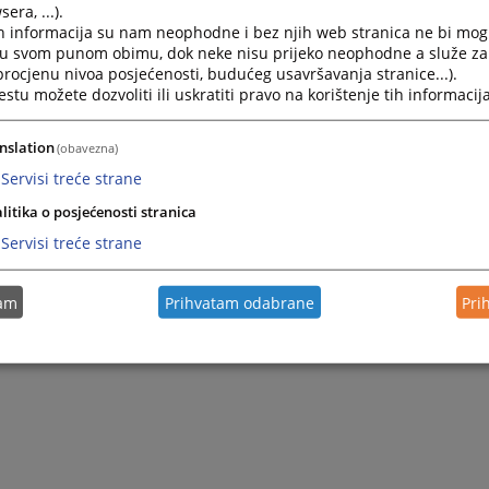
era, ...).
h informacija su nam neophodne i bez njih web stranica ne bi mog
i u svom punom obimu, dok neke nisu prijeko neophodne a služe z
 procjenu nivoa posjećenosti, budućeg usavršavanja stranice...).
tu možete dozvoliti ili uskratiti pravo na korištenje tih informacija
nslation
(obavezna)
Servisi treće strane
litika o posjećenosti stranica
Servisi treće strane
tam
Prihvatam odabrane
Pri