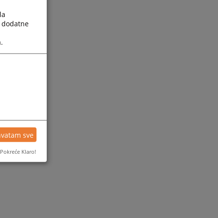
la
a dodatne
.
hvatam sve
Pokreće Klaro!