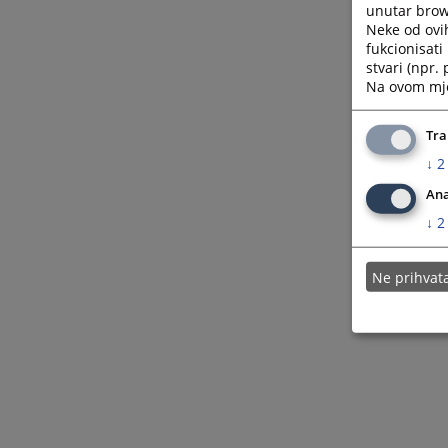
unutar brows
Neke od ovi
fukcionisat
stvari (npr.
Na ovom mjes
Tra
↓
2
Ana
↓
2
Ne prihva