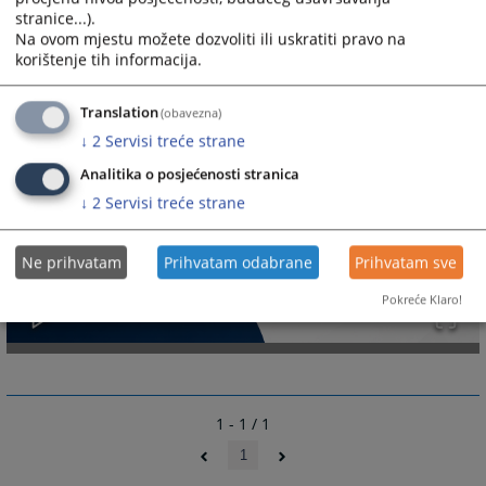
stranice...).
Na ovom mjestu možete dozvoliti ili uskratiti pravo na
korištenje tih informacija.
Translation
(obavezna)
↓
2
Servisi treće strane
Analitika o posjećenosti stranica
↓
2
Servisi treće strane
Ne prihvatam
Prihvatam odabrane
Prihvatam sve
Pokreće Klaro!
1 - 1 / 1
1