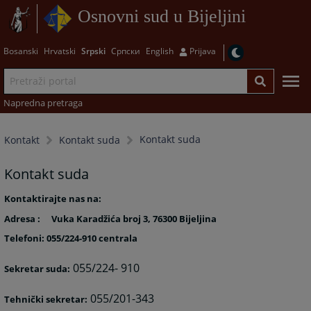
Osnovni sud u Bijeljini
Bosanski
Hrvatski
Srpski
Српски
English
Prijava
Napredna pretraga
Kontakt suda
Kontakt
Kontakt suda
Kontakt suda
Kontaktirajte nas na:
Adresa :
Vuka Karadžića broj 3, 76300 Bijeljina
Telefoni: 055/224-910 centrala
055/224- 910
Sekretar suda:
055/201-343
Tehnički sekretar: