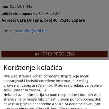
055/201-343
Fax:
055/650-258
Odjeljenje u Loparama:
Adresa:
Cara Dušana, broj 40, 75240 Lopare
e-mail:
ossudbn@teol.net
17313
PREGLEDA
Korištenje kolačića
Ova web stranica koristi određene skripte koje mogu
pohranjivati i koristiti određene informacije iz vašeg
browsera i vašeg uređaja (npr. IP adresa uređaja, varijable o
sesiji unutar browsera, ...).
Neke od ovih informacija su nam neophodne i bez njih web
stranica ne bi mogla fukcionisati u svom punom obimu, dok
neke nisu prijeko neophodne a služe za dodatne stvari (npr.
procjenu nivoa posjećenosti, budućeg usavršavanja