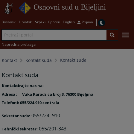
Osnovni sud u Bijeljini
Bosanski
Hrvatski
Srpski
Српски
English
Prijava
Napredna pretraga
Kontakt suda
Kontakt
Kontakt suda
Kontakt suda
Kontaktirajte nas na:
Adresa :
Vuka Karadžića broj 3, 76300 Bijeljina
Telefoni: 055/224-910 centrala
055/224- 910
Sekretar suda:
055/201-343
Tehnički sekretar: