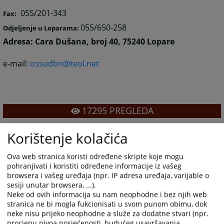
055/201-343
Fax:
055/650-258
Odjeljenje u Loparama:
Adresa:
Cara Dušana, broj 40, 75240 Lopare
e-mail:
ossudbn@teol.net
17295
PREGLEDA
Korištenje kolačića
Ova web stranica koristi određene skripte koje mogu
pohranjivati i koristiti određene informacije iz vašeg
browsera i vašeg uređaja (npr. IP adresa uređaja, varijable o
sesiji unutar browsera, ...).
Neke od ovih informacija su nam neophodne i bez njih web
stranica ne bi mogla fukcionisati u svom punom obimu, dok
neke nisu prijeko neophodne a služe za dodatne stvari (npr.
procjenu nivoa posjećenosti, budućeg usavršavanja