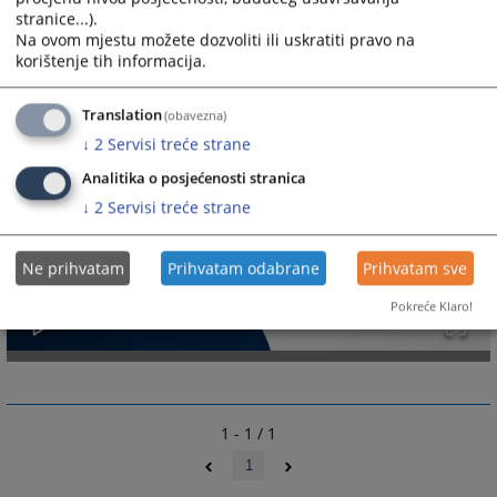
stranice...).
Na ovom mjestu možete dozvoliti ili uskratiti pravo na
korištenje tih informacija.
Translation
(obavezna)
↓
2
Servisi treće strane
Analitika o posjećenosti stranica
↓
2
Servisi treće strane
Ne prihvatam
Prihvatam odabrane
Prihvatam sve
Pokreće Klaro!
1 - 1 / 1
1