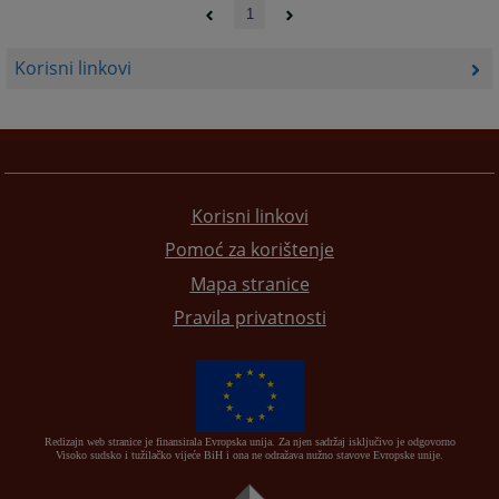
1
Korisni linkovi
Korisni linkovi
Pomoć za korištenje
Mapa stranice
Pravila privatnosti
Redizajn web stranice je finansirala Evropska unija. Za njen sadržaj isključivo je odgovorno
Visoko sudsko i tužilačko vijeće BiH i ona ne odražava nužno stavove Evropske unije.