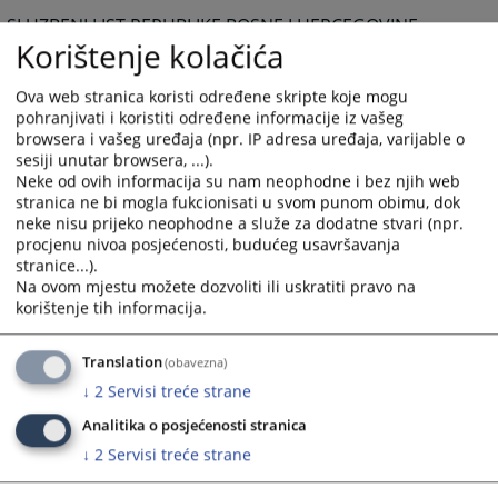
SLUZBENI LIST REPUBLIKE BOSNE I HERCEGOVINE
Korištenje kolačića
https://www.sllist.ba/
PRAVNI OBRASCI
Ova web stranica koristi određene skripte koje mogu
https://www.pravni-obrasci.co.yu/
pohranjivati i koristiti određene informacije iz vašeg
ELIT SOFT
browsera i vašeg uređaja (npr. IP adresa uređaja, varijable o
sesiji unutar browsera, ...).
https://www.elitsoft.co.yu/
Neke od ovih informacija su nam neophodne i bez njih web
ING PRO
stranica ne bi mogla fukcionisati u svom punom obimu, dok
https://www.ingpro.co.yu/
neke nisu prijeko neophodne a služe za dodatne stvari (npr.
procjenu nivoa posjećenosti, budućeg usavršavanja
INFOTEK
stranice...).
https://www.propisi.co.yu/novi/indexpr.html
Na ovom mjestu možete dozvoliti ili uskratiti pravo na
BAZE STRANIH PRAVNIH PROPISA
korištenje tih informacija.
AUSTRIJA
https://www.ris.bka.gv.at/
Translation
(obavezna)
VELIKA BRITANIJA
↓
2
Servisi treće strane
https://www.llrx.com/features/uk2.htm
Analitika o posjećenosti stranica
FRANCUSKA
↓
2
Servisi treće strane
https://www.llrx.com/features/french.htm
https://www.jura.uni-sb.de/france/Law-France/