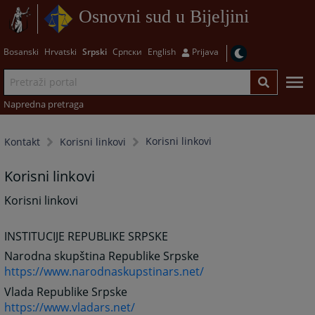
Osnovni sud u Bijeljini
Bosanski
Hrvatski
Srpski
Српски
English
Prijava
Napredna pretraga
Korisni linkovi
Kontakt
Korisni linkovi
Korisni linkovi
Korisni linkovi
INSTITUCIJE REPUBLIKE SRPSKE
Narodna skupština Republike Srpske
https://www.narodnaskupstinars.net/
Vlada Republike Srpske
https://www.vladars.net/