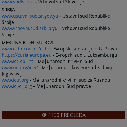
www.sodisce.si
– Vrhovni sud Slovenije
SRBIJA
www.ustavni.sud.sr.gov.yu
– Ustavni sud Republike
Srbije
www.vrhovni.sud.srbija.yu
– Vrhovni sud Republike
Srbije
MEĐUNARODNI SUDOVI
www.echr.coe.int/echr
- Evropski sud za Ljudska Prava
https://curia.europa.eu
- Evropski sud u Luksemburgu
www.icc-cpi.int
– Me|unarodni Krivi~ni Sud
www.un.org/icty/
- Me|unarodni krivi~ni sud za biv{u
Jugoslaviju
www.ictr.org
- Me|unarodni krivi~ni sud za Ruandu
www.icj-cij.org
– Me|unarodni Sud pravde
4150
PREGLEDA