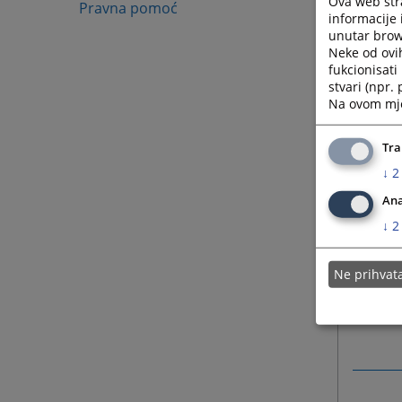
Ova web stra
Pravna pomoć
informacije 
unutar brows
Neke od ovi
fukcionisat
stvari (npr.
Na ovom mjes
Tra
↓
2
Ana
↓
2
Ne prihva