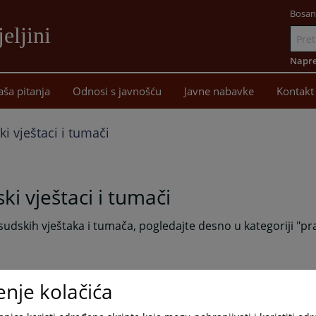
Bosan
eljini
Idi
na
Napre
sadržaj
aša pitanja
Odnosi s javnošću
Javne nabavke
Kontakt
i vještaci i tumači
ki vještaci i tumači
sudskih vještaka i tumača, pogledajte desno u kategoriji "p
enje kolačića