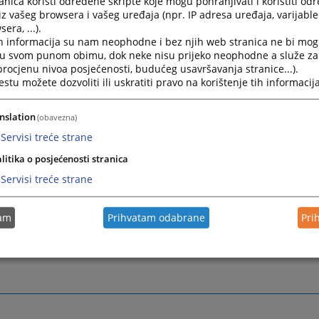
nica koristi određene skripte koje mogu pohranjivati i koristiti od
iz vašeg browsera i vašeg uređaja (npr. IP adresa uređaja, varijable 
era, ...).
h informacija su nam neophodne i bez njih web stranica ne bi mog
i u svom punom obimu, dok neke nisu prijeko neophodne a služe z
 procjenu nivoa posjećenosti, budućeg usavršavanja stranice...).
tu možete dozvoliti ili uskratiti pravo na korištenje tih informacija
nslation
(obavezna)
Servisi treće strane
litika o posjećenosti stranica
Servisi treće strane
tam
Prihvatam odabrane
Pri