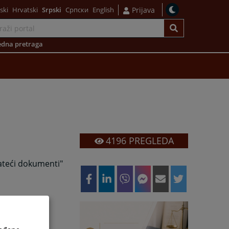
ski
Hrvatski
Srpski
Српски
English
Prijava
dna pretraga
4196
PREGLEDA
rateći dokumenti"