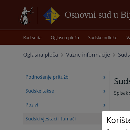
Osnovni sud u Bij
Rad suda
Oglasna ploča
Sudske odluke
V
Sudsk
Oglasna ploča
Važne informacije
Podnošenje pritužbi
Suds
Sudske takse
Spisak 
Pozivi
Korišt
Sudski vještaci i tumači