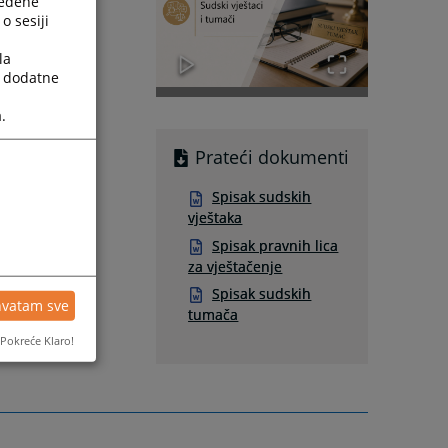
ređene
o sesiji
la
a dodatne
.
Prateći dokumenti
Spisak sudskih
vještaka
Spisak pravnih lica
za vještačenje
Spisak sudskih
hvatam sve
tumača
Pokreće Klaro!