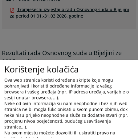
Tromjesečni izvještaj o radu Osnovnog suda u Bijeljini
za period 01.01.-31.03.2026. godine
Rezultati rada Osnovnog suda u Bijeljini ze
2025. godinu
Korištenje kolačića
Osnovni sud u Bijeljini, u 2025. godini riješio je 24503
predmeta, dok je u toku 2025. godine zaprimio 20181
Ova web stranica koristi određene skripte koje mogu
predmet i ostvario godišnju normu suda od 126,50%.
pohranjivati i koristiti određene informacije iz vašeg
browsera i vašeg uređaja (npr. IP adresa uređaja, varijable o
sesiji unutar browsera, ...).
Ostvarene rezultate rada suda za 2025. godinu, možete
Neke od ovih informacija su nam neophodne i bez njih web
pogledati sa desne strane u kategoriji "Prateći dokumenti".
stranica ne bi mogla fukcionisati u svom punom obimu, dok
neke nisu prijeko neophodne a služe za dodatne stvari (npr.
899
PREGLEDA
procjenu nivoa posjećenosti, budućeg usavršavanja
stranice...).
Na ovom mjestu možete dozvoliti ili uskratiti pravo na