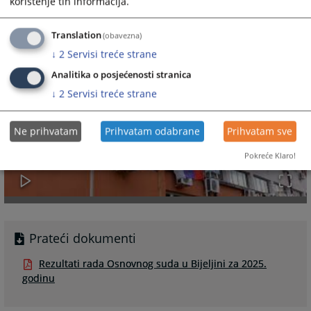
korištenje tih informacija.
Translation
(obavezna)
↓
2
Servisi treće strane
Analitika o posjećenosti stranica
↓
2
Servisi treće strane
Ne prihvatam
Prihvatam odabrane
Prihvatam sve
Pokreće Klaro!
Prateći dokumenti
Rezultati rada Osnovnog suda u Bijeljini za 2025.
godinu