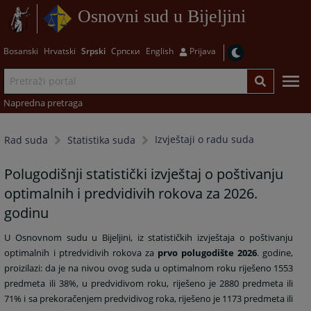
Osnovni sud u Bijeljini
Bosanski
Hrvatski
Srpski
Српски
English
Prijava
Napredna pretraga
Izvještaji o radu suda
Rad suda
Statistika suda
Polugodišnji statistički izvještaj o poštivanju
optimalnih i predvidivih rokova za 2026.
godinu
U Osnovnom sudu u Bijeljini, iz statističkih izvještaja o poštivanju
optimalnih i ptredvidivih rokova za
prvo polugodište 2026
. godine,
proizilazi: da je na nivou ovog suda u optimalnom roku riješeno 1553
predmeta ili 38%, u predvidivom roku, riješeno je 2880 predmeta ili
71% i sa prekoračenjem predvidivog roka, riješeno je 1173 predmeta ili