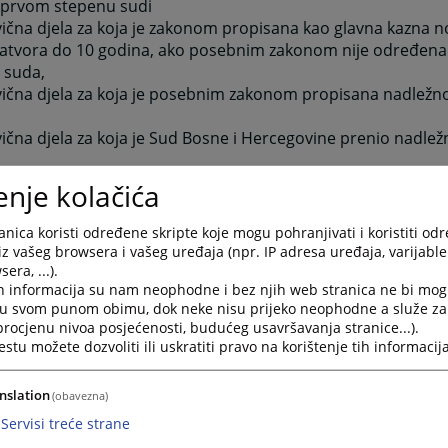
u prvom stepenu sudi
ivična djela za koja je zakonom propisana kao glavna kazna n
zatvora do 10 godina, ako posebnim zakonom nije određena
 suda,
ivična djela za koja je posebnim zakonom propisana nadlež
ivična djela za koja je Sud Bosne i Hercegovine prenio nadle
m krivičnim postupcima protiv maloljetnika;
enje kolačića
ostupa u toku istrage i nakon podizanja optužnice u skladu
nica koristi određene skripte koje mogu pohranjivati i koristiti od
dlučuje o vanrednim pravnim lijekovima kada je to zakonom
iz vašeg browsera i vašeg uređaja (npr. IP adresa uređaja, varijable 
era, ...).
dlučuje o brisanju osude i prestanku mjera bezbjednosti i p
h informacija su nam neophodne i bez njih web stranica ne bi mog
na osnovu sudske odluke,
i u svom punom obimu, dok neke nisu prijeko neophodne a služe z
postupa po molbama za pomilovanje u skladu sa zakonom.
 procjenu nivoa posjećenosti, budućeg usavršavanja stranice...).
tu možete dozvoliti ili uskratiti pravo na korištenje tih informacija
đanskim predmetima da u prvom stepenu sudi
nslation
(obavezna)
vim građanskim sporovima i
Servisi treće strane
anparničnom postupku