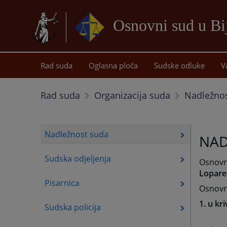
Osnovni sud u Bij
Rad suda
Oglasna ploča
Sudske odluke
V
Nadležno
Rad suda
Organizacija suda
Nadležnost suda
NAD
Sudska odjeljenja
Osnovni
Lopare
Pisarnica
Osnovni
1. u k
Sudska policija