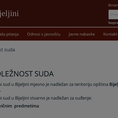
Bosan
eljini
Idi
na
Napre
sadržaj
aša pitanja
Odnosi s javnošću
Javne nabavke
Kontakt
st suda
LEŽNOST SUDA
 sud u Bijeljini mjesno je nadležan za teritoriju opština
Bijel
.
 sud u Bijeljini stvarno je nadležan za suđenje:
rivičnim predmetima