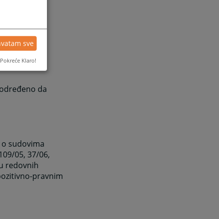
hvatam sve
 određeno,
Pokreće Klaro!
 određeno da
m o sudovima
109/05, 37/06,
ju redovnih
 pozitivno-pravnim