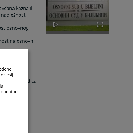
ovčana kazna ili
 nadležnost
nost osnovnog
žnost na osnovni
 sa zakonom;
ređene
 predviđeno,
o sesiji
ravnih posljedica
la
a dodatne
.