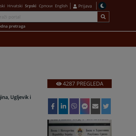
ski
Hrvatski
Srpski
Српски
English
Prijava
dna pretraga
4287
PREGLEDA
jina, Ugljevik i