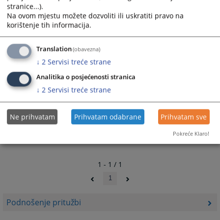
stranice...).
Na ovom mjestu možete dozvoliti ili uskratiti pravo na
korištenje tih informacija.
Prateći dokumenti
Translation
(obavezna)
Formular prituzbe
↓
2
Servisi treće strane
Primjer prituzbe
Analitika o posjećenosti stranica
↓
2
Servisi treće strane
Ne prihvatam
Prihvatam odabrane
Prihvatam sve
Pokreće Klaro!
1 - 1 / 1
1
Podnošenje pritužbi