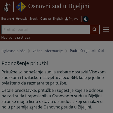
Osnovni sud u Bijeljini
Bosanski
Hrvatski
Srpski
Српски
English
Prijava
Napredna pretraga
Podnošenje pritužbi
Oglasna ploča
Važne informacije
Podnošenje pritužbi
Pritužbe za ponašanje sudija trebate dostaviti Visokom
sudskom i tužilačkom savjetu/vijeću BiH, koje je jedino
ovlašteno da razmatra te pritužbe.
Ostale predstavke, pritužbe i sugestije koje se odnose
na rad suda i zaposlenih u Osnovnom sudu u Bijeljini,
stranke mogu lično ostaviti u sandučić koji se nalazi u
holu prizemlja zgrade Osnovnog suda u Bijeljini.