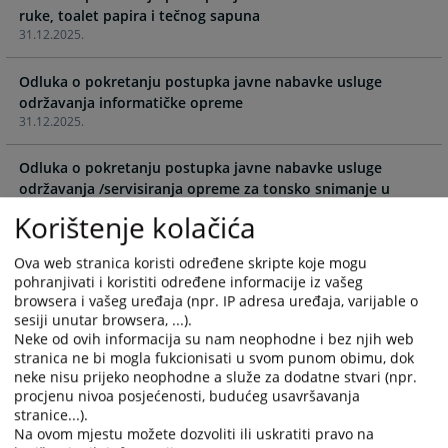
ruke, toalet papira i tečnog sapuna
calendar
calendar
31.12.2025.
and
and
select
select
Odluka o pokretanju postupka javne nabavke usluge
a
a
održavanja informatičke opreme
date.
date.
31.12.2025.
Press
Press
the
the
Odluka o pokretanju postupka javne nabavke usluge
question
question
održavanja /servisiranja opreme za tonsko snimanje u
mark
mark
sudnicama
key
key
Korištenje kolačića
31.12.2025.
to
to
get
get
Ova web stranica koristi određene skripte koje mogu
Odluka o pokretanju postupka javne nabavke usluge
pohranjivati i koristiti određene informacije iz vašeg
the
the
održavanja video nadzora
browsera i vašeg uređaja (npr. IP adresa uređaja, varijable o
keyboard
keyboard
31.12.2025.
sesiji unutar browsera, ...).
shortcuts
shortcuts
Neke od ovih informacija su nam neophodne i bez njih web
for
for
stranica ne bi mogla fukcionisati u svom punom obimu, dok
Odluka o pokretanju postupka javne nabavke/servisiranja
changing
changing
neke nisu prijeko neophodne a služe za dodatne stvari (npr.
klima uređaja
dates.
dates.
procjenu nivoa posjećenosti, budućeg usavršavanja
31.12.2025.
stranice...).
Na ovom mjestu možete dozvoliti ili uskratiti pravo na