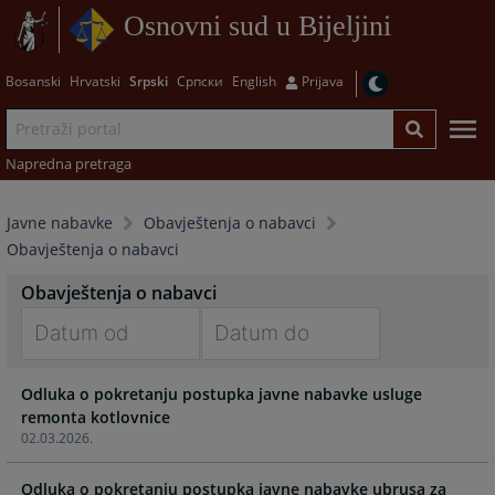
Osnovni sud u Bijeljini
Bosanski
Hrvatski
Srpski
Српски
English
Prijava
Napredna pretraga
Javne nabavke
Obavještenja o nabavci
Obavještenja o nabavci
Obavještenja o nabavci
Navigate
Navigate
Odluka o pokretanju postupka javne nabavke usluge
forward
forward
remonta kotlovnice
to
to
02.03.2026.
interact
interact
with
with
Odluka o pokretanju postupka javne nabavke ubrusa za
the
the