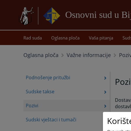
Osnovni sud u Bij
Rad suda
Oglasna ploča
Vaša pitanja
Sud
Poziv
Oglasna ploča
Važne informacije
Podnošenje pritužbi
Pozi
Sudske takse
Dostav
Pozivi
dostavl
Korišt
Sudski vještaci i tumači