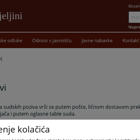
Bosan
eljini
Idi
na
Napre
sadržaj
ske odluke
Odnosi s javnošću
Javne nabavke
Kontakt
i
vi
a sudskih poziva vrši se putem pošte, ličnom dostavom pre
jača i putem oglasne table suda.
enje kolačića