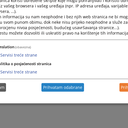
nica koristi određene skripte koje mogu pohranjivati i koristiti od
iz vašeg browsera i vašeg uređaja (npr. IP adresa uređaja, varijable 
era, ...).
h informacija su nam neophodne i bez njih web stranica ne bi mog
i u svom punom obimu, dok neke nisu prijeko neophodne a služe z
 procjenu nivoa posjećenosti, budućeg usavršavanja stranice...).
tu možete dozvoliti ili uskratiti pravo na korištenje tih informacija
nslation
(obavezna)
Servisi treće strane
litika o posjećenosti stranica
Servisi treće strane
tam
Prihvatam odabrane
Pri