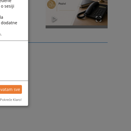
ređene
o sesiji
la
a dodatne
.
hvatam sve
Pokreće Klaro!