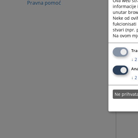
Ova web stra
Pravna pomoć
informacije 
unutar brows
Neke od ovi
fukcionisat
stvari (npr.
Na ovom mjes
Tra
↓
2
Ana
↓
2
Ne prihva