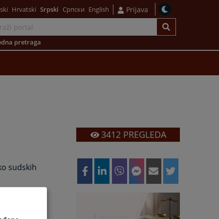
ski
Hrvatski
Srpski
Српски
English
Prijava
dna pretraga
3412
PREGLEDA
ko sudskih