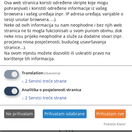
Ova web stranica koristi određene skripte koje mogu
and
and
pohranjivati i koristiti određene informacije iz vašeg
select
select
browsera i vašeg uređaja (npr. IP adresa uređaja, varijable o
a
a
sesiji unutar browsera, ...).
date.
date.
Neke od ovih informacija su nam neophodne i bez njih web
Press
Press
stranica ne bi mogla fukcionisati u svom punom obimu, dok
neke nisu prijeko neophodne a služe za dodatne stvari (npr.
the
the
procjenu nivoa posjećenosti, budućeg usavršavanja
question
question
stranice...).
mark
mark
Na ovom mjestu možete dozvoliti ili uskratiti pravo na
key
key
korištenje tih informacija.
to
to
get
get
Translation
(obavezna)
the
the
↓
2
Servisi treće strane
keyboard
keyboard
shortcuts
shortcuts
Analitika o posjećenosti stranica
for
for
↓
2
Servisi treće strane
changing
changing
dates.
dates.
Ne prihvatam
Prihvatam odabrane
Prihvatam sve
Pokreće Klaro!
1 - 2 / 2