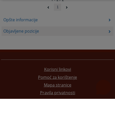
1
Opšte informacije
Objavljene pozicije
Korisni linkovi
Pomoć za korištenje
Mapa stranice
Pravila privatnosti