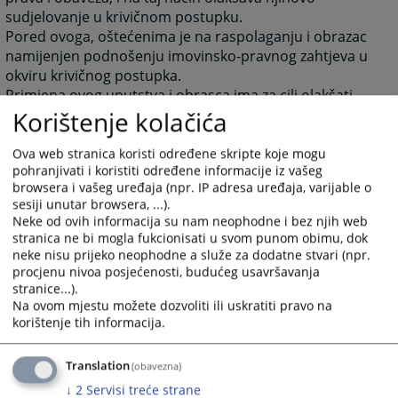
sudjelovanje u krivičnom postupku.
Pored ovoga, oštećenima je na raspolaganju i obrazac
namijenjen podnošenju imovinsko-pravnog zahtjeva u
okviru krivičnog postupka.
Primjena ovog uputstva i obrasca ima za cilj olakšati
Korištenje kolačića
ostvarivanje prava oštećenih u krivičnom postupku u
BiH, te pružiti podršku oštećenima kroz osiguravanje
praktičnih informacija o njihovom pravnom položaju.
Ova web stranica koristi određene skripte koje mogu
pohranjivati i koristiti određene informacije iz vašeg
browsera i vašeg uređaja (npr. IP adresa uređaja, varijable o
2586
PREGLEDA
sesiji unutar browsera, ...).
Neke od ovih informacija su nam neophodne i bez njih web
stranica ne bi mogla fukcionisati u svom punom obimu, dok
neke nisu prijeko neophodne a služe za dodatne stvari (npr.
procjenu nivoa posjećenosti, budućeg usavršavanja
stranice...).
Na ovom mjestu možete dozvoliti ili uskratiti pravo na
Prateći dokumenti
korištenje tih informacija.
Obrazac Prijedloga za ostvarivanje imovinsko-pravnog
zahtjeva
Translation
(obavezna)
Letak o pravima i obavezama svjedoka i oštećenih u
↓
2
Servisi treće strane