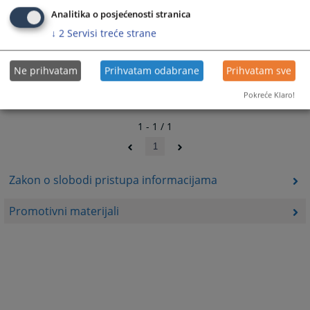
krivičnom postupku
Analitika o posjećenosti stranica
↓
2
Servisi treće strane
Ne prihvatam
Prihvatam odabrane
Prihvatam sve
Pokreće Klaro!
1 - 1 / 1
1
Zakon o slobodi pristupa informacijama
Promotivni materijali