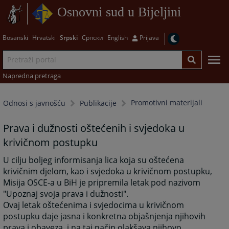
Osnovni sud u Bijeljini
Bosanski
Hrvatski
Srpski
Српски
English
Prijava
Napredna pretraga
Promotivni materijali
Odnosi s javnošću
Publikacije
Prava i dužnosti oštećenih i svjedoka u
krivičnom postupku
U cilju boljeg informisanja lica koja su oštećena
krivičnim djelom, kao i svjedoka u krivičnom postupku,
Misija OSCE-a u BiH je pripremila letak pod nazivom
"Upoznaj svoja prava i dužnosti".
Ovaj letak oštećenima i svjedocima u krivičnom
postupku daje jasna i konkretna objašnjenja njihovih
prava i obaveza, i na taj način olakšava njihovo