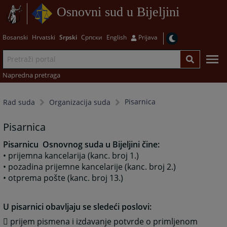
Osnovni sud u Bijeljini
Bosanski
Hrvatski
Srpski
Српски
English
Prijava
Napredna pretraga
Pisarnica
Rad suda
Organizacija suda
Pisarnica
Pisarnicu Osnovnog suda u Bijeljini čine:
• prijemna kancelarija (kanc. broj 1.)
• pozadina prijemne kancelarije (kanc. broj 2.)
• otprema pošte (kanc. broj 13.)
U pisarnici obavljaju se sledeći poslovi:
 prijem pismena i izdavanje potvrde o primljenom