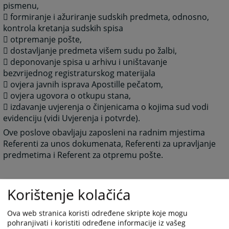
pismenu,
 formiranje i ažuriranje sudskih predmeta, odnosno,
kontrola kretanja sudskih spisa
 otpremanje pošte,
 dostavljanje predmeta višem sudu po žalbi,
 deponovanje spisa u arhivu i uništavanje
bezvrijednog registraturskog materijala
 ovjera javnih isprava Apostille pečatom,
 ovjera ugovora o otkupu stana,
 izdavanje uvjerenja o činjenicama o kojima sud vodi
evidenciju (vidi Uvjerenja i potvrde).
Ove poslove obavljaju zaposleni na radnim mjestima
Referenti za unos dokumenata, Referenti za upravljanje
predmetima i Referent za otpremu pošte.
Korištenje kolačića
3328
PREGLEDA
Ova web stranica koristi određene skripte koje mogu
pohranjivati i koristiti određene informacije iz vašeg