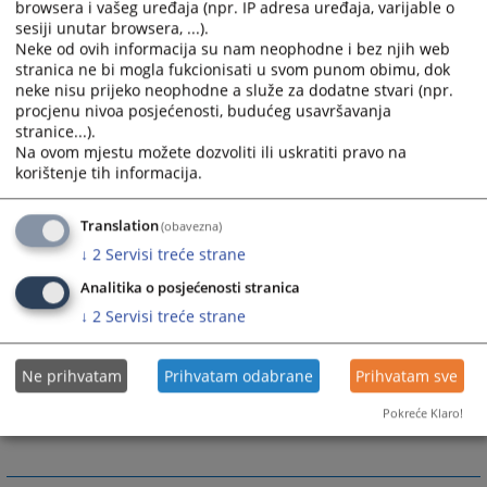
browsera i vašeg uređaja (npr. IP adresa uređaja, varijable o
sesiji unutar browsera, ...).
Neke od ovih informacija su nam neophodne i bez njih web
stranica ne bi mogla fukcionisati u svom punom obimu, dok
neke nisu prijeko neophodne a služe za dodatne stvari (npr.
procjenu nivoa posjećenosti, budućeg usavršavanja
stranice...).
Na ovom mjestu možete dozvoliti ili uskratiti pravo na
korištenje tih informacija.
Translation
(obavezna)
↓
2
Servisi treće strane
Analitika o posjećenosti stranica
↓
2
Servisi treće strane
Ne prihvatam
Prihvatam odabrane
Prihvatam sve
Pokreće Klaro!