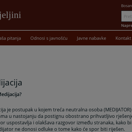
Bosan
eljini
Idi
na
Napre
sadržaj
aša pitanja
Odnosi s javnošću
Javne nabavke
Kontakt
jacija
Medijacija?
cija je postupak u kojem treća neutralna osoba (MEDIJATOR
ma u nastojanju da postignu obostrano prihvatljivo rješenj
or uspostavlja i olakšava razgovor između stranaka, kako bi
edijator ne donosi odluke o tome kako će spor biti riješen.