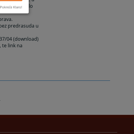
ao dokaz u bilo
Pokreće Klaro!
prava.
 bez predrasuda u
. 37/04 (download)
 te link na