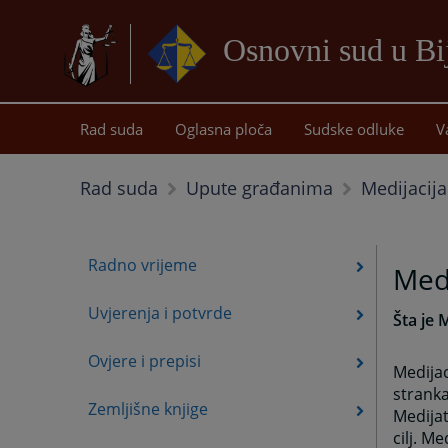
Osnovni sud u Bij
Rad suda
Oglasna ploča
Sudske odluke
V
Medijacija
Rad suda
Upute građanima
Radno vrijeme
Medi
Uvjerenja i potvrde
Šta je 
Ovjere i prepisi
Medija
stranka
Zemljišne knjige
Medijat
cilj. M