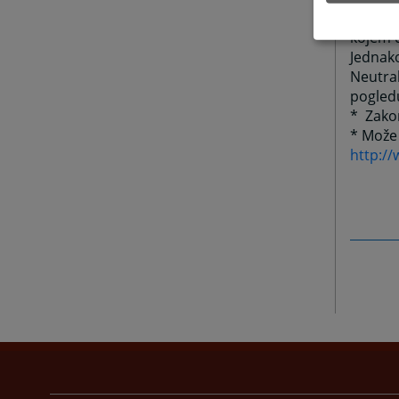
postupk
kojem 
Jednako
Neutral
pogled
* Zakon
* Može 
http:/