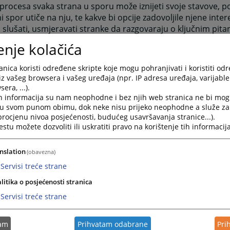
procesa svaka strana u sporu može iznijeti svoje stavove, po
i spor utiče na nju, te kakve bi opcije zadovoljile njene inte
o slušati, usmjeravati stranke da razgovaraju o ključnim pita
čka stanovišta i interese stranaka i pomagati strankama da 
enje kolačića
govor.
ija je povoljna za stranke
nica koristi određene skripte koje mogu pohranjivati i koristiti od
 same dolaze do rješenja, što povećava opredjeljenost za 
iz vašeg browsera i vašeg uređaja (npr. IP adresa uređaja, varijable 
era, ...).
ra.
h informacija su nam neophodne i bez njih web stranica ne bi mog
ja i vrijednosti stranaka se uvažavaju.
i u svom punom obimu, dok neke nisu prijeko neophodne a služe z
ija stvara pozitivnu atmosferu i pomaže izgradnji odnosa.
 procjenu nivoa posjećenosti, budućeg usavršavanja stranice...).
ija je brza i efikasna. Spor je moguće riješiti u toku nekoliko
tu možete dozvoliti ili uskratiti pravo na korištenje tih informacija
ija je jeftinija u odnosu na druge postupke rješavanja sporo
cije iznesene u postupku medijacije su povjerljive.
nslation
(obavezna)
a drugih zemalja su pokazala da, čak iako stranke ne posti
Servisi treće strane
iji, u kasnijim fazama rješavanja sporova ili u sudskom pos
enja.
litika o posjećenosti stranica
 principi u postupku medijacije
Servisi treće strane
ljnost - Strane u sporu dobrovoljno pokreću postupak medij
izanju sporazuma.
tam
Prihvatam odabrane
Pri
jivost - Postupak medijacije je povjerljive prirode. Izjave st