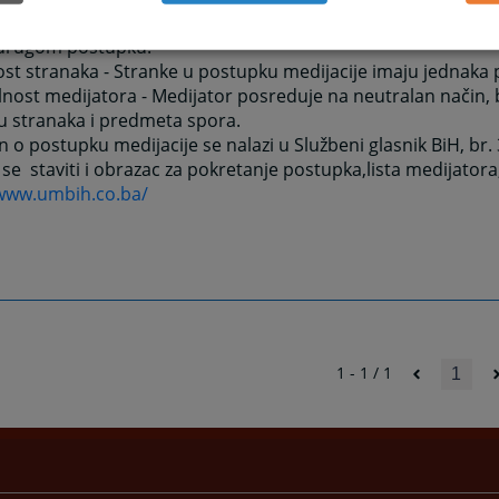
u medijacije ne mogu se bez odobrenja stranaka koristiti k
drugom postupku.
st stranaka - Stranke u postupku medijacije imaju jednaka 
nost medijatora - Medijator posreduje na neutralan način,
u stranaka i predmeta spora.
 o postupku medijacije se nalazi u Službeni glasnik BiH, br
se staviti i obrazac za pokretanje postupka,lista medijatora,
/www.umbih.co.ba/
1 - 1 / 1
1