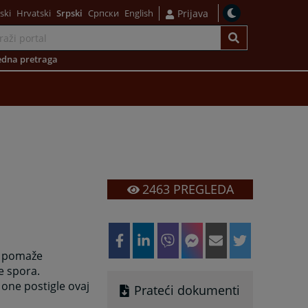
ski
Hrvatski
Srpski
Српски
English
Prijava
dna pretraga
2463
PREGLEDA
) pomaže
e spora.
 one postigle ovaj
Prateći dokumenti