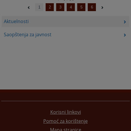
1
2
3
4
5
6
Aktuelnosti
Saopštenja za javnost
Korisni linkovi
Pomoć za korištenje
Mapa stranice