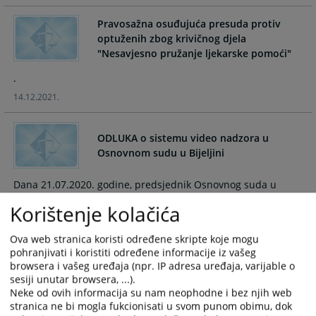
and
and
Pravosažna osuđujuća presuda protiv
select
select
optuženih zbog krivičnog djela
a
a
"Nesavjesno pružanje ljekarske pomoći"
date.
date.
Press
Press
.
the
the
14.12.2021.
question
question
mark
mark
key
key
ODLUKA o sistemu video nadzora u
to
to
Osnovnom sudu u Bijeljini
get
get
the
the
Dana 21.07.2020. godine, predsjednik Osnovnog suda u
keyboard
keyboard
Bijeljini donosi : ODLUKU o sistemu video nadzora u
Korištenje kolačića
shortcuts
shortcuts
Osnovnom sudu u Bijeljini
for
for
21.07.2020.
Ova web stranica koristi određene skripte koje mogu
changing
changing
pohranjivati i koristiti određene informacije iz vašeg
dates.
dates.
browsera i vašeg uređaja (npr. IP adresa uređaja, varijable o
MEMORANDUM O SARADNJI IZMEĐU
sesiji unutar browsera, ...).
OKRUŽNOG SUDA U BIJELJINI I OSNOVNOG
Neke od ovih informacija su nam neophodne i bez njih web
SUDA U BIJELJINI
stranica ne bi mogla fukcionisati u svom punom obimu, dok