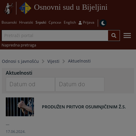
Osnovni sud u Bijeljini
Bosanski
Hrvatski
Srpski
Српски
English
Prijava
Napredna pretraga
Aktuelnosti
Odnosi s javnošću
Vijesti
Aktuelnosti
Navigate
Navigate
forward
forward
PRODUŽEN PRITVOR OSUMNJIČENIM Ž.S.
to
to
interact
interact
with
with
...
the
the
17.06.2024.
calendar
calendar