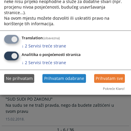
neke nisu prijeko neophodne a služe za dodatne stvari (npr.
..
procjenu nivoa posjećenosti, budućeg usavršavanja
03.06.2019.
stranice...).
Na ovom mjestu možete dozvoliti ili uskratiti pravo na
korištenje tih informacija.
Prezentacija "SOKOP-Mal" sistema
Translation
(obavezna)
↓
2
Servisi treće strane
U prostorijama Osnovnog suda u Bijeljini, održana
prezentacija "SOKOP-Mal" sistema.....
Analitika o posjećenosti stranica
21.02.2018.
↓
2
Servisi treće strane
Ne prihvatam
Prihvatam odabrane
Prihvatam sve
Intervju predsjednika suda Aida Hanušića
za "Semberske novine"
Pokreće Klaro!
"SUD SUDI PO ZAKONU"
Na sudu se ne traži pravda, nego da budete zaštićeni u
svom pravu
15.02.2018.
1 - 6 / 36