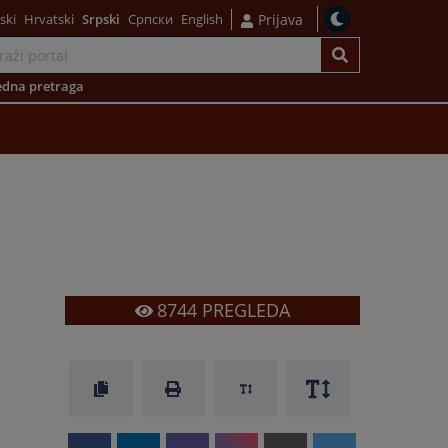
ski
Hrvatski
Srpski
Српски
English
Prijava
dna pretraga
8744
PREGLEDA