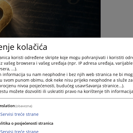
enje kolačića
nica koristi određene skripte koje mogu pohranjivati i koristiti od
iz vašeg browsera i vašeg uređaja (npr. IP adresa uređaja, varijable 
era, ...).
h informacija su nam neophodne i bez njih web stranica ne bi mog
i u svom punom obimu, dok neke nisu prijeko neophodne a služe z
 procjenu nivoa posjećenosti, budućeg usavršavanja stranice...).
tu možete dozvoliti ili uskratiti pravo na korištenje tih informacija
nslation
(obavezna)
 stvarno nadležnom sudu, s tim što se identitet testatora
ionog dokumenta.
Servisi treće strane
litika o posjećenosti stranica
Servisi treće strane
da uplati sudsku taksu u iznosu od 50 KM na prijedlog za