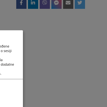
ređene
o sesiji
la
a dodatne
.