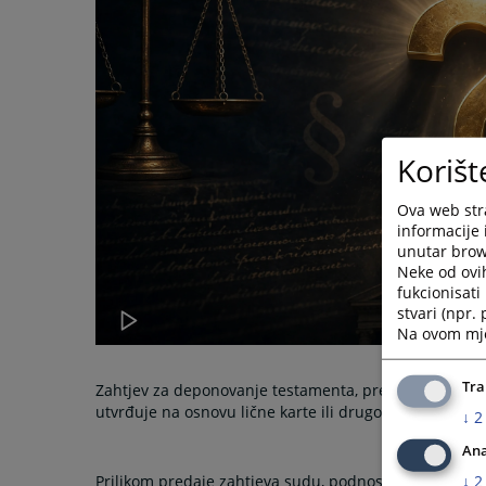
Korišt
Ova web stra
informacije 
unutar brows
Neke od ovi
fukcionisat
stvari (npr.
Na ovom mjes
Tra
Zahtjev za deponovanje testamenta, predaje se svakom
utvrđuje na osnovu lične karte ili drugog identifikac
↓
2
Ana
↓
2
Prilikom predaje zahtjeva sudu, podnosilac je dužan 