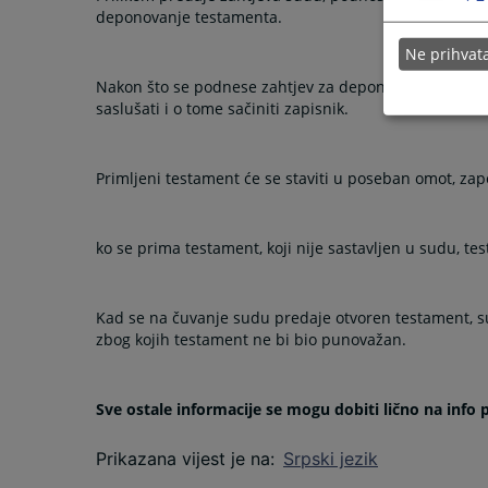
deponovanje testamenta.
Ne prihva
Nakon što se podnese zahtjev za deponovanje testamen
saslušati i o tome sačiniti zapisnik.
Primljeni testament će se staviti u poseban omot, zapeč
ko se prima testament, koji nije sastavljen u sudu, te
Kad se na čuvanje sudu predaje otvoren testament, sud
zbog kojih testament ne bi bio punovažan.
Sve ostale informacije se mogu dobiti lično na info 
Prikazana vijest je na
:
Srpski jezik