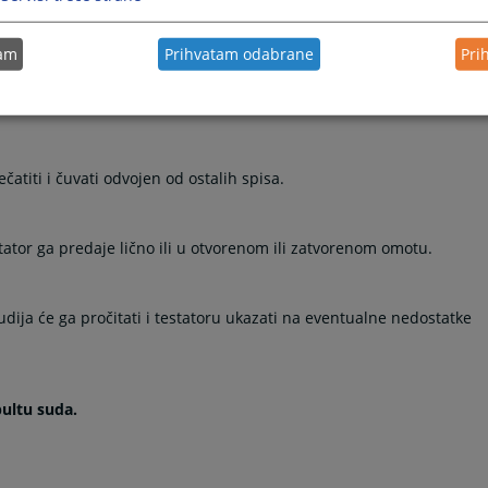
tam
Prihvatam odabrane
Pri
ta, sud će zakazati ročište, pozvati predlagača, nakon čega će ga
atiti i čuvati odvojen od ostalih spisa.
stator ga predaje lično ili u otvorenom ili zatvorenom omotu.
ija će ga pročitati i testatoru ukazati na eventualne nedostatke
pultu suda.