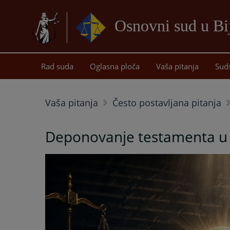
Osnovni sud u Bij
Rad suda
Oglasna ploča
Vaša pitanja
Sud
Vaša pitanja
Često postavljana pitanja
Deponovanje testamenta u