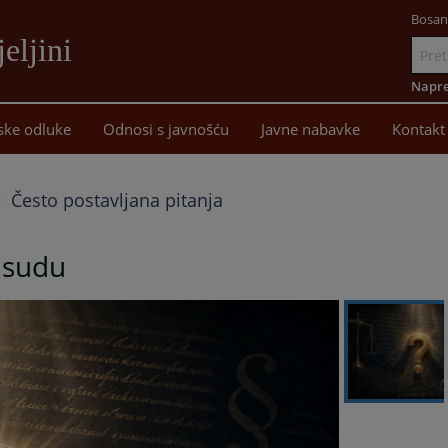
Bosan
eljini
Idi
na
Napre
sadržaj
ske odluke
Odnosi s javnošću
Javne nabavke
Kontakt
Često postavljana pitanja
 sudu