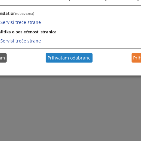
nslation
(obavezna)
Servisi treće strane
litika o posjećenosti stranica
Servisi treće strane
tam
Prihvatam odabrane
Pri