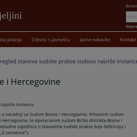
Bosan
eljini
Idi
na
Napre
sadržaj
aša pitanja
Odnosi s javnošću
Javne nabavke
Kontakt
regled stavova sudske prakse sudova najviše instanc
e i Hercegovine
najviše instance.
 je u saradnji sa Sudom Bosne i Hercegovine, Vrhovnim sudom
 Hercegovine, te Apelacionim sudom Brčko distrikta Bosne i
osudne zajednice o stavovima sudske prakse koje definiraju i
(„E-sentence").