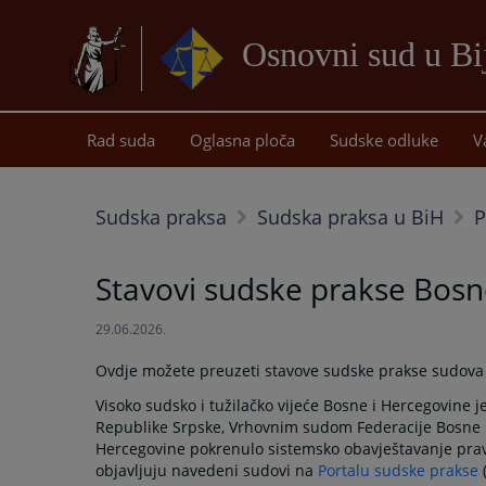
Osnovni sud u Bij
Rad suda
Oglasna ploča
Sudske odluke
V
Sudska praksa
Sudska praksa u BiH
P
Stavovi sudske prakse Bosn
29.06.2026.
Ovdje možete preuzeti stavove sudske prakse sudova 
Visoko sudsko i tužilačko vijeće Bosne i Hercegovine
Republike Srpske, Vrhovnim sudom Federacije Bosne i
Hercegovine pokrenulo sistemsko obavještavanje prav
objavljuju navedeni sudovi na
Portalu sudske prakse