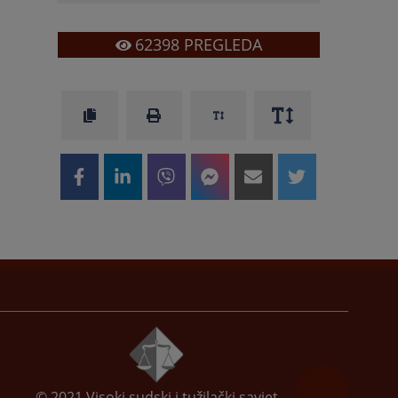
62398
PREGLEDA
© 2021
Visoki sudski i tužilački savjet