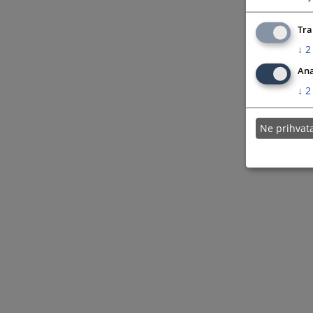
Tra
↓
2
Ana
↓
2
Ne prihva