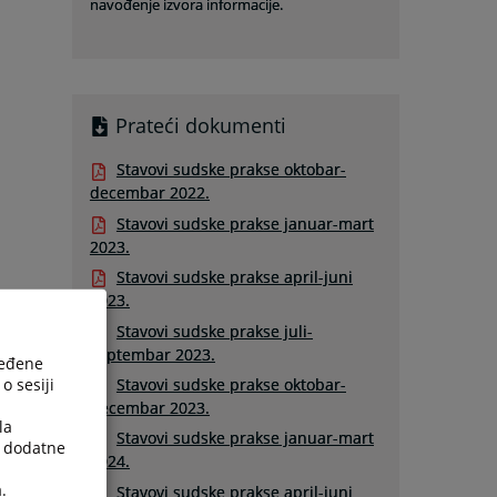
navođenje izvora informacije.
Prateći dokumenti
Stavovi sudske prakse oktobar-
decembar 2022.
Stavovi sudske prakse januar-mart
2023.
Stavovi sudske prakse april-juni
2023.
Stavovi sudske prakse juli-
septembar 2023.
ređene
o sesiji
Stavovi sudske prakse oktobar-
decembar 2023.
la
Stavovi sudske prakse januar-mart
a dodatne
2024.
.
Stavovi sudske prakse april-juni