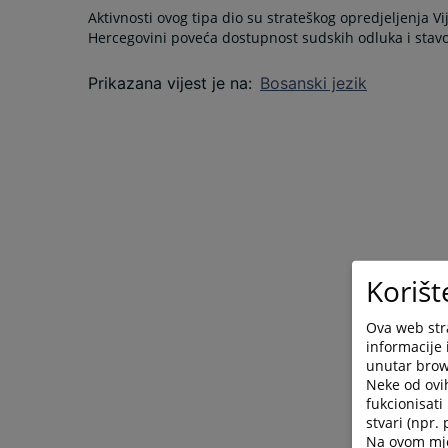
Aktivnosti ovog tipa dio su strateškog opredjeljenja V
Hercegovini poveća dostupnost sudskih odluka i stav
Prikazana vijest je na
:
Bosanski jezik
Korišt
Ova web stra
informacije 
unutar brows
Neke od ovi
fukcionisat
stvari (npr.
Na ovom mjes