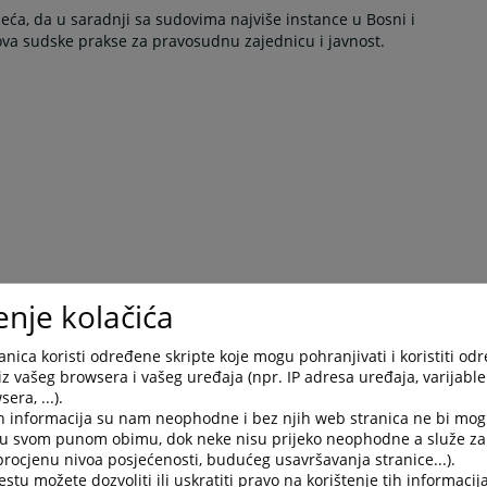
ijeća, da u saradnji sa sudovima najviše instance u Bosni i
ova sudske prakse za pravosudnu zajednicu i javnost.
enje kolačića
nica koristi određene skripte koje mogu pohranjivati i koristiti od
iz vašeg browsera i vašeg uređaja (npr. IP adresa uređaja, varijable 
era, ...).
h informacija su nam neophodne i bez njih web stranica ne bi mog
i u svom punom obimu, dok neke nisu prijeko neophodne a služe z
 procjenu nivoa posjećenosti, budućeg usavršavanja stranice...).
tu možete dozvoliti ili uskratiti pravo na korištenje tih informacija