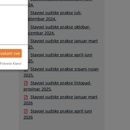
2024.
Stavovi sudske prakse juli-
septembar 2024.
Stavovi sudske prakse oktobar-
decembar 2024.
Stavovi sudske prakse januar-mart
2025.
hvatam sve
Stavovi sudske prakse april-juni
2025.
Pokreće Klaro!
Stavovi sudske prakse srpanj-rujan
2025.
Stavovi sudske prakse listopad-
prosinac 2025.
Stavovi sudske prakse januar mart
2026
Stavovi sudske prakse april juni
2026