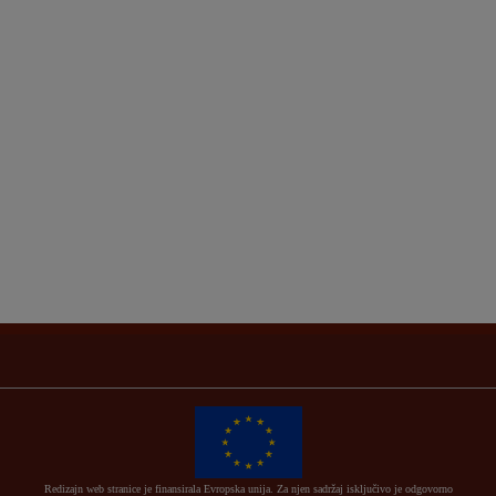
Redizajn web stranice je finansirala Evropska unija. Za njen sadržaj isključivo je odgovorno