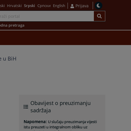
ski
Hrvatski
Srpski
Српски
English
Prijava
dna pretraga
e u BiH
Obavijest o preuzimanju
sadržaja
Napomena
:
U slučaju preuzimanja vijesti
istu preuzeti u integralnom obliku uz