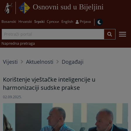
Osnovni sud u Bijeljini
Bosanski
Hrvatski
Srpski
Српски
English
Prijava
Napredna pretraga
Vijesti
Aktuelnosti
Događaji
Korištenje vještačke inteligencije u
harmonizaciji sudske prakse
02.09.2025.