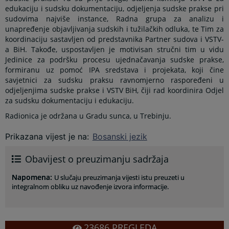
edukaciju i sudsku dokumentaciju, odjeljenja sudske prakse pri
sudovima najviše instance, Radna grupa za analizu i
unapređenje objavljivanja sudskih i tužilačkih odluka, te Tim za
koordinaciju sastavljen od predstavnika Partner sudova i VSTV-
a BiH. Takođe, uspostavljen je motivisan stručni tim u vidu
Jedinice za podršku procesu ujednačavanja sudske prakse,
formiranu uz pomoć IPA sredstava i projekata, koji čine
savjetnici za sudsku praksu ravnomjerno raspoređeni u
odjeljenjima sudske prakse i VSTV BiH, čiji rad koordinira Odjel
za sudsku dokumentaciju i edukaciju.
Radionica je održana u Gradu sunca, u Trebinju.
Prikazana vijest je na
:
Bosanski jezik
Obavijest o preuzimanju sadržaja
Napomena
:
U slučaju preuzimanja vijesti istu preuzeti u
integralnom obliku uz navođenje izvora informacije.
23686
PREGLEDA